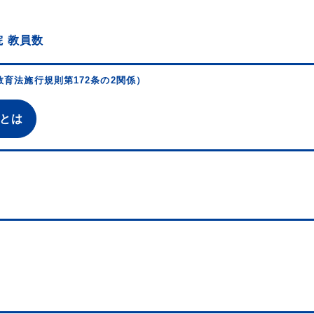
 教員数
育法施行規則第172条の2関係）
とは